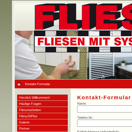
Kontakt-Formular
Kontakt-Formular
Herzlich Willkommen!
Name:
Häufige Fragen
Fliesenarbeiten
Fliesy50Plus
Telefon-Nr.:
Galerie
Partner
E-Mail-Adresse (erforderlich):