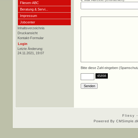
Fliesen-ABC
Beratung & Servi...
Impressum
Jobcenter
Inhaltsverzeichnis
Druckansicht
Kontakt-Formular
Login
Letzte Änderung:
24.11.2021, 19:07
Bitte diese Zahl eingeben (Spamschut
45898
Fliesy 
Powered By CMSimple.d