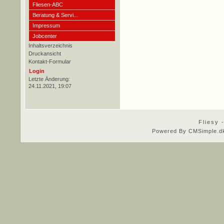
Fliesen-ABC
Beratung & Servi...
Impressum
Jobcenter
Inhaltsverzeichnis
Druckansicht
Kontakt-Formular
Login
Letzte Änderung:
24.11.2021, 19:07
Fliesy 
Powered By CMSimple.d