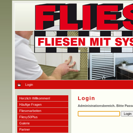
Login
Login
Herzlich Willkommen!
Häufige Fragen
Administrationsbereich. Bitte Pas
Fliesenarbeiten
Fliesy50Plus
Galerie
Partner