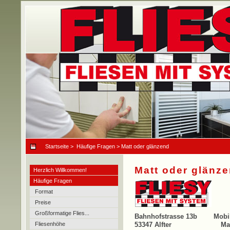
Startseite
>
Häufige Fragen
> Matt oder glänzend
Matt oder glänz
Herzlich Willkommen!
Häufige Fragen
Format
Preise
Großformatige Flies...
Bahnhofstrasse 13b Mo
Fliesenhöhe
53347 Alfter Mai