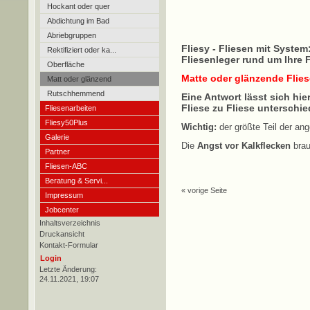
Hockant oder quer
Abdichtung im Bad
Abriebgruppen
Fliesy - Fliesen mit System
Rektifiziert oder ka...
Fliesenleger rund um Ihre F
Oberfläche
Matte oder glänzende Flie
Matt oder glänzend
Rutschhemmend
Eine Antwort lässt sich hie
Fliese zu Fliese unterschie
Fliesenarbeiten
Fliesy50Plus
Wichtig:
der größte Teil der ang
Galerie
Die
Angst vor Kalkflecken
brau
Partner
Fliesen-ABC
Beratung & Servi...
« vorige Seite
Impressum
Jobcenter
Inhaltsverzeichnis
Druckansicht
Kontakt-Formular
Login
Letzte Änderung:
24.11.2021, 19:07